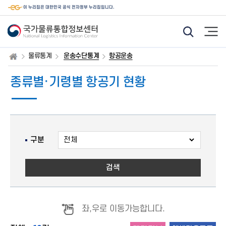
이 누리집은 대한민국 공식 전자정부 누리집입니다.
모
햄
바
버
일
거
웹
메
물류통계
운송수단통계
항공운송
통
뉴
합
검
종류별·기령별 항공기 현황
색
기
능
아
이
콘
구분
검색
좌,우로 이동가능합니다.