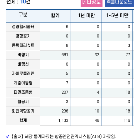
전체 :
10
건
메타정보
엑셀다운로드
구분
합계
1년 미만
1~5년 미만
5
경량헬리콥터
6
0
0
경항공기
0
0
0
동력패러슈트
8
0
3
비행기
661
32
77
비행선
0
0
0
자이로플래인
5
0
0
체중이동형
7
0
0
타면조종형
207
4
18
활공기
3
0
0
회전익항공기
236
10
18
합계
1,133
46
116
✓
【출처】 해당 통계자료는
항공안전관리시스템(ATIS)
자료임.