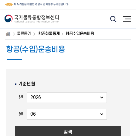
이 누리집은 대한민국 공식 전자정부 누리집입니다.
모
햄
바
버
일
거
웹
메
물류통계
항공화물통계
항공수입운송비용
통
뉴
합
검
항공(수입)운송비용
색
기
능
아
이
콘
기준년월
년
기
준
년
월
기
준
월
검색