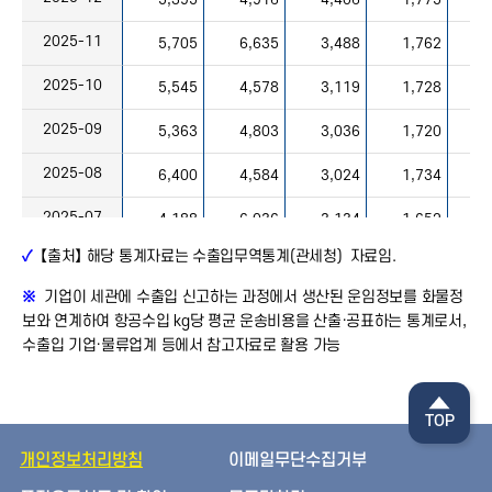
2025-11
5,705
6,635
3,488
1,762
2025-10
5,545
4,578
3,119
1,728
2025-09
5,363
4,803
3,036
1,720
2025-08
6,400
4,584
3,024
1,734
2025-07
4,188
6,036
3,134
1,652
✓
【출처】 해당 통계자료는
수출입무역통계(관세청)
자료임.
2025-06
5,074
5,717
3,134
1,798
※
기업이 세관에 수출입 신고하는 과정에서 생산된 운임정보를 화물정
2025-05
5,255
4,295
3,480
1,861
보와 연계하여 항공수입 kg당 평균 운송비용을 산출·공표하는 통계로서,
수출입 기업·물류업계 등에서 참고자료로 활용 가능
2025-04
5,883
5,144
3,167
1,947
2025-03
5,876
4,599
3,617
2,015
TOP
2025-02
5,280
4,576
3,349
1,808
개인정보처리방침
이메일무단수집거부
2025-01
5,273
6,516
3,440
1,903