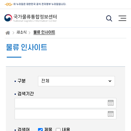
이 누리집은 대한민국 공식 전자정부 누리집입니다.
모
햄
바
버
일
거
웹
메
새소식
물류 인사이트
통
뉴
합
검
물류 인사이트
색
기
능
아
이
콘
구분
검색기간
종
료
날
짜
검색어
제목
내용