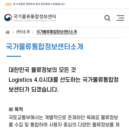
이 누리집은 대한민국 공식 전자정부 누리집입니다.
모
햄
바
버
일
거
웹
메
센터소개
국가물류통합정보센터소개
통
뉴
합
검
국가물류통합정보센터소개
색
기
능
아
이
대한민국 물류정보의 모든 것
콘
Logistics 4.0시대를 선도하는 국가물류통합정
보센터가 되겠습니다.
▣ 목적
국토교통부에서는 개별적으로 존재하던 육해공 물류정보
를 수집 및 통합하여 사용자 중심의 다양한 물류정보를 제