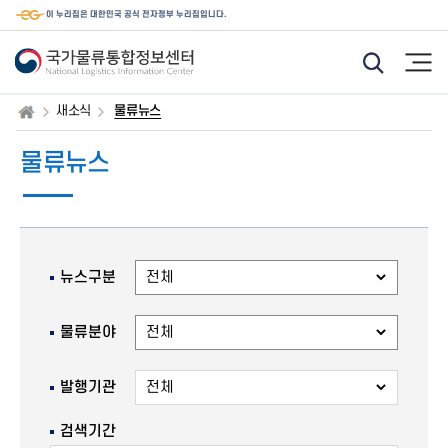
이 누리집은 대한민국 공식 전자정부 누리집입니다.
모
햄
바
버
일
거
웹
메
새소식
물류뉴스
통
뉴
합
검
물류뉴스
색
기
능
아
이
콘
뉴스구분
물류분야
발행기관
검색기간