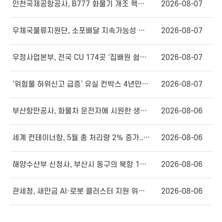
인천국제공항공사, B777 화물기 개조 핵심공정 돌입 ‘글로벌 MRO 허브 도약’
2026-08-07
우체국물류지원단, 소포배달 지속가능성 강화 ‘노사 공동 TF’ 출범
2026-08-07
우정사업본부, 전국 CU 174곳 ‘집배원 쉼터’로 운영
2026-08-07
‘위험물 허위신고 급증’ 유실 컨박스 4년만에 1000개 넘어서
2026-08-07
부산항만공사, 화물차 운전자에 시원한 생수와 부채 지원
2026-08-06
세계 컨테이너항, 5월 총 처리량 2％ 증가...북미가 견인, 미국 관세 정책 변경 앞두고 수입 화물의 선반입 영향
2026-08-06
해양수산부 신청사, 부산시 동구의 북항 1단계 재개발 부지에 짓는다
2026-08-06
관세청, 새만금 AI·로봇 클러스터 지원 위해 종합보세구역 확대
2026-08-06