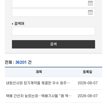
검색어
검색
전체 :
36201
건
제목
등록일
내항선사와 장기계약을 체결한 우수 화주님의 세액을 공제해 드립니다.
2026-08-07
택배 간선차 늦었는데…택배기사들 “왜 책임은 우리가 독박 쓰나”
2026-08-07